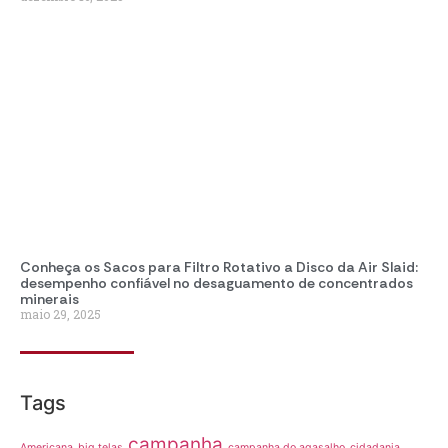
Conheça os Sacos para Filtro Rotativo a Disco da Air Slaid:
desempenho confiável no desaguamento de concentrados
minerais
maio 29, 2025
Tags
campanha
Americana
big telas
campanha do agasalho
cidadania