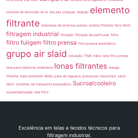
elemento
controle de emissões no ar
dia das crianças
doação
filtrante
empresas de diversos países
esteira filtrante
feira têxtil
filtragem industrial
filtração
filtração de partículas
filtro
filtro fuligem
filtro prensa
filtro prensa automático
grupo air slaid
inovação
ITMA
Itália
lona fitro prensa
lonas filtrantes
lona para indústria cimenteira
manga
filtrante
meio ambiente
Milão
pano de regueira
processos industriais
setor
Sucroalcooleiro
têxtil
sistemas de transporte pneumático
sustentabilidade
tela filtro
Excelência em telas e tecidos técnicos para
filtragem industrial.