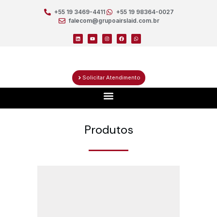
+55 19 3469-4411
+55 19 98364-0027
falecom@grupoairslaid.com.br
Solicitar Atendimento
Produtos