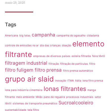
maio 29, 2025
Tags
campanha
Americana
big telas
campanha do agasalho
cidadania
elemento
controle de emissões no ar
dia das crianças
doação
filtrante
empresas de diversos países
esteira filtrante
feira têxtil
filtragem industrial
filtração
filtração de partículas
filtro
filtro fuligem
filtro prensa
filtro prensa automático
grupo air slaid
inovação
ITMA
Itália
lona fitro prensa
lonas filtrantes
lona para indústria cimenteira
manga
filtrante
meio ambiente
Milão
pano de regueira
processos industriais
setor
Sucroalcooleiro
têxtil
sistemas de transporte pneumático
sustentabilidade
tela filtro