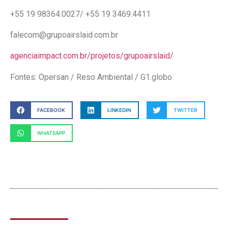
+55 19 98364.0027/ +55 19 3469.4411
falecom@grupoairslaid.com.br
agenciaimpact.com.br/projetos/grupoairslaid/
Fontes: Opersan / Reso Ambiental / G1.globo
FACEBOOK
LINKEDIN
TWITTER
WHATSAPP