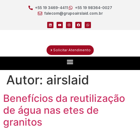
+55 19 3469-4411
+55 19 98364-0027
falecom@grupoairslaid.com.br
Solicitar Atendimento
Autor:
airslaid
Benefícios da reutilização
de água nas etes de
granitos